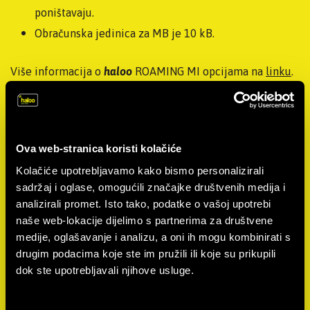
poništavaju.
Obračunska jedinica za MB je 10 kB.
Više informacija o
haloo
ROAMING MI opcijama na
linku
.
Više informacijao promo ponudi za
haloo
ROAMING MI
opcije na
linku
.
Ova web-stranica koristi kolačiće
Opcija Zapadni Balkan
Kolačiće upotrebljavamo kako bismo personalizirali
sadržaj i oglase, omogućili značajke društvenih medija i
analizirali promet. Isto tako, podatke o vašoj upotrebi
naše web-lokacije dijelimo s partnerima za društvene
medije, oglašavanje i analizu, a oni ih mogu kombinirati s
drugim podacima koje ste im pružili ili koje su prikupili
dok ste upotrebljavali njihove usluge.
INTERNET
2 GB