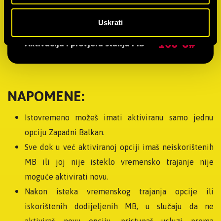
Uskrati
*100*6#
Aktivacija i provjera stanja MB
NAPOMENE:
Istovremeno možeš imati aktiviranu samo jednu
opciju Zapadni Balkan.
Sve dok u već aktiviranoj opciji imaš neiskorištenih
MB ili joj nije isteklo vremensko trajanje nije
moguće aktivirati novu.
Nakon isteka vremenskog trajanja opcije ili
iskorištenih dodijeljenih MB, u slučaju da ne
aktiviraš novu opciju, pristupaš usluzi prema