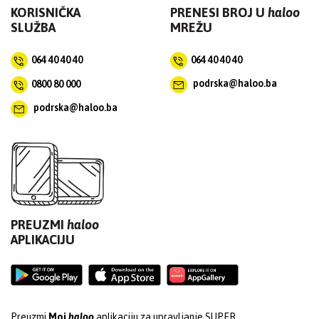
KORISNIČKA
PRENESI BROJ U
haloo
SLUŽBA
MREŽU
064 40 40 40
064 40 40 40
0800 80 000
podrska@haloo.ba
podrska@haloo.ba
PREUZMI
haloo
APLIKACIJU
Preuzmi
Moj
haloo
aplikaciju za upravljanje SUPER