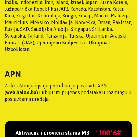
Indija, Indonezija, Iran, Island, Izrael, Japan, Južna Koreja,
Južnoafrička Republika (JAR), Kanada, Kazahstan, Katar,
Kina, Kirgistan, Kolumbija, Kongo, Kuvajt, Macau, Malezija,
Mauricijus, Meksiko, Moldavija, Norveška, Oman, Pakistan,
Rusija, SAD, Saudijska Arabija, Singapur, Sri Lanka,
Švicarska, Tajland, Tanzanija, Turska, Ujedinjeni Arapski
Emirati (UAE), Ujedinjeno Kraljevstvo, Ukrajina i
Uzbekistan.
APN
Za korištenje opcije potrebno je postaviti APN
(
web.haloo.ba
) i uključiti prijenos podataka u roamingu u
postavkama uređaja.
*100*6#
Aktivacija i provjera stanja MB