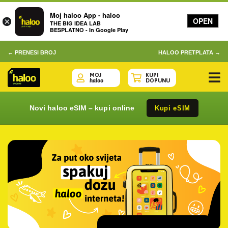
Moj haloo App - haloo
OPEN
×
THE BIG IDEA LAB
BESPLATNO - In Google Play
← PRENESI BROJ
HALOO PRETPLATA →
MOJ
KUPI
haloo
DOPUNU
Novi haloo eSIM – kupi online
Kupi eSIM