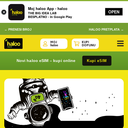
Moj haloo App - haloo
OPEN
×
THE BIG IDEA LAB
BESPLATNO - In Google Play
← PRENESI BROJ
HALOO PRETPLATA →
MOJ
KUPI
haloo
DOPUNU
Novi haloo eSIM – kupi online
Kupi eSIM