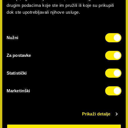
drugim podacima koje ste im pružili ili koje su prikupili
Kako aktivirati zamjensku USIM karticu?
dok ste upotrebljavali njihove usluge.
1. Nakon kupovine zamjenske USIM kartice, istu je
potrebno aktivirati. Zamjensku USIM karticu aktiviraš
pozivom haloo korisničke službe na broj 064 40 40 40.
Odabir
Poziv je potrebno obaviti sa broja za koji se radi
Nužni
pristanka
zamjena kartice.
2. Prije poziva pripremi serijski broj (ICCID) koji se
Za postavke
nalazi na zamjenskoj USIM kartici.
3. Kada zamjena kartice bude izvršena postojeća haloo
Statistički
kartica će postati neaktivna i izgubiti signal. Nakon
toga u uređaj možeš umetnuti novu zamjensku USIM
Marketinški
karticu.
Uživaj u mreži super pogodnosti!
Prikaži detalje