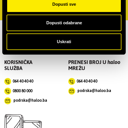
PRATITE NAS NA MREŽAMA
Dopusti sve
Dopusti odabrane
Uskrati
KORISNIČKA
PRENESI BROJ U
haloo
SLUŽBA
MREŽU
064 40 40 40
064 40 40 40
0800 80 000
podrska@haloo.ba
podrska@haloo.ba