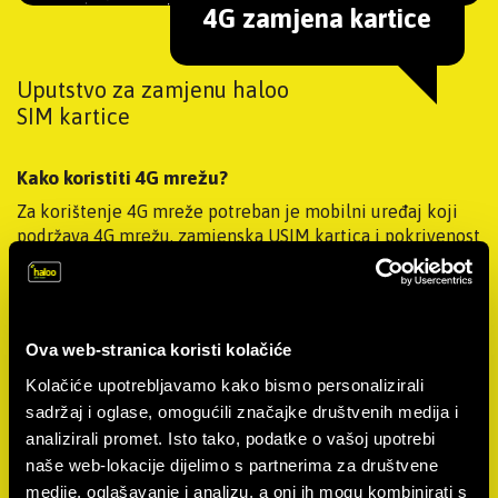
4G zamjena kartice
Uputstvo za zamjenu haloo
SIM kartice
Kako koristiti 4G mrežu?
Za korištenje 4G mreže potreban je mobilni uređaj koji
podržava 4G mrežu, zamjenska USIM kartica i pokrivenost
4G mrežom područja na kojem se trenutno nalaziš.
Gdje kupiti zamjensku USIM karticu?
Zamjensku USIM karticu možeš kupiti na svim haloo
Ova web-stranica koristi kolačiće
prodajnim mjestima, prodajnim mjestima naših partnera
Kolačiće upotrebljavamo kako bismo personalizirali
Duhanpromet, iNovine i Lafka. Cijena kartice je 3,00 KM.
sadržaj i oglase, omogućili značajke društvenih medija i
haloo prodajna mjesta na kojima možeš kupiti zamjensku
analizirali promet. Isto tako, podatke o vašoj upotrebi
USIM karticu na linku. Duhanpromet lokacije na kojima
naše web-lokacije dijelimo s partnerima za društvene
možeš kupiti zamjensku USIM karticu na linku.
medije, oglašavanje i analizu, a oni ih mogu kombinirati s