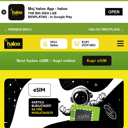
Moj haloo App - haloo
OPEN
×
THE BIG IDEA LAB
BESPLATNO - In Google Play
← PRENESI BROJ
HALOO PRETPLATA →
MOJ
KUPI
haloo
DOPUNU
Novi haloo eSIM – kupi online
Kupi eSIM