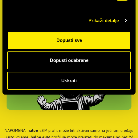
Prikaži detalje
Dopusti sve
Dopusti odabrane
Uskrati
NAPOMENA:
haloo
eSIM profil može biti aktivan samo na jednom uređaju
u isto vrijeme.
haloo
eSIM profil se može preuzeti do maksimalno pet (5)