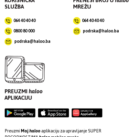
KORISNIČKA
PRENESI BROJ U
haloo
SLUŽBA
MREŽU
064 40 40 40
064 40 40 40
0800 80 000
podrska@haloo.ba
podrska@haloo.ba
PREUZMI
haloo
APLIKACIJU
Preuzmi
Moj
haloo
aplikaciju za upravljanje SUPER