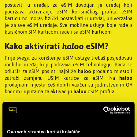
postaviti u uređaj, za eSIM dovoljan je uređaj koji
podržava aktiviranje eSIM korisničkog profila. eSIM
karticu ne moraš fizički postavljati u uređaj, univerzalna
je za sve eSIM uređaje. Sve mobilne usluge koje rade s
klasičnom SIM karticom, rade i sa eSIM karticom.
Kako aktivirati
haloo
eSIM?
Prije svega, za korištenje eSIM usluge trebaš posjedovati
mobilni uređaj koji podržava eSIM tehnologiju. Kada se
odlučiš za eSIM posjeti najbliže
haloo
prodajno mjesto i
zatraži zamjenu USIM kartice za eSIM. Na
haloo
prodajnom mjestu ćeš dobiti vaučer sa jedinstvenim QR
kodom i uputama za aktivaciju
haloo
eSIM profila.
Ova web-stranica koristi kolačiće